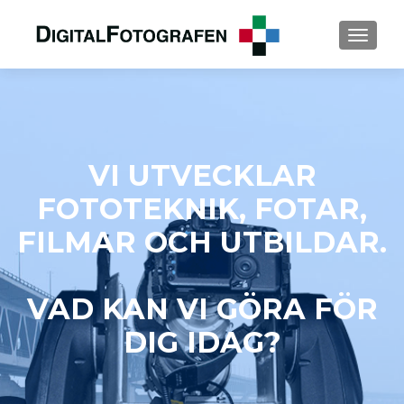
MENU
VI UTVECKLAR
FOTOTEKNIK, FOTAR,
FILMAR OCH UTBILDAR.
VAD KAN VI GÖRA FÖR
DIG IDAG?