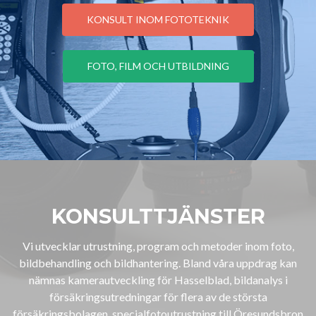
KONSULT INOM FOTOTEKNIK
FOTO, FILM OCH UTBILDNING
KONSULTTJÄNSTER
Vi utvecklar utrustning, program och metoder inom foto,
bildbehandling och bildhantering. Bland våra uppdrag kan
nämnas kamerautveckling för Hasselblad, bildanalys i
försäkringsutredningar för flera av de största
försäkringsbolagen, specialfotoutrustning till Öresundsbron