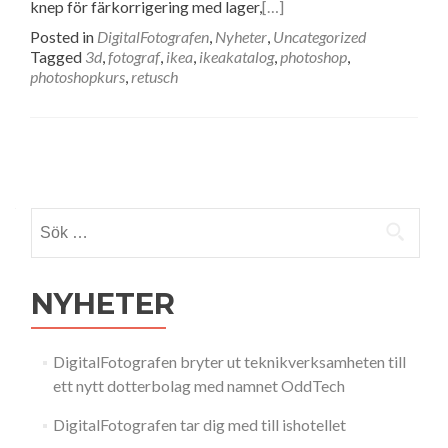
knep för färkorrigering med lager,
[…]
Posted in
DigitalFotografen
,
Nyheter
,
Uncategorized
Tagged
3d
,
fotograf
,
ikea
,
ikeakatalog
,
photoshop
,
photoshopkurs
,
retusch
Posts navigation
Sök efter:
NYHETER
DigitalFotografen bryter ut teknikverksamheten till
ett nytt dotterbolag med namnet OddTech
DigitalFotografen tar dig med till ishotellet